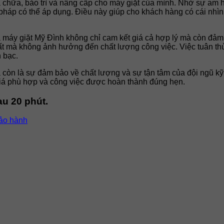
hữa, bảo trì và nâng cấp cho máy giặt của mình. Nhờ sự am hi
iải pháp có thể áp dụng. Điều này giúp cho khách hàng có cái nh
ửa máy giặt Mỹ Đình không chỉ cam kết giá cả hợp lý mà còn đả
 mà không ảnh hưởng đến chất lượng công việc. Việc tuân thủ t
n bạc.
còn là sự đảm bảo về chất lượng và sự tận tâm của đội ngũ kỹ t
iá phù hợp và công việc được hoàn thành đúng hẹn.
u 20 phút.
bảo hành