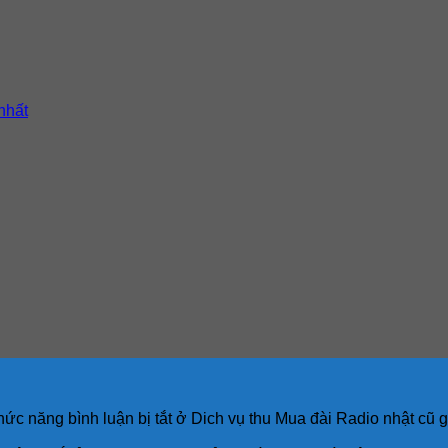
 nhất
ức năng bình luận bị tắt
ở Dich vụ thu Mua đài Radio nhật cũ gi