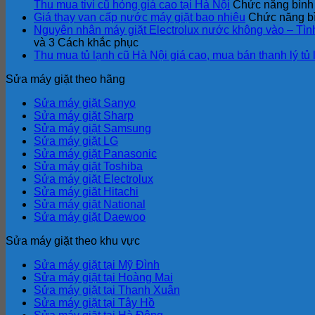
Thu mua tivi cũ hỏng giá cao tại Hà Nội
Chức năng bình l
Giá thay van cấp nước máy giặt bao nhiêu
Chức năng bìn
Nguyên nhân máy giặt Electrolux nước không vào – Tìn
và 3 Cách khắc phục
Thu mua tủ lạnh cũ Hà Nội giá cao, mua bán thanh lý tủ 
Sửa máy giặt theo hãng
Sửa máy giặt Sanyo
Sửa máy giặt Sharp
Sửa máy giặt Samsung
Sửa máy giặt LG
Sửa máy giặt Panasonic
Sửa máy giặt Toshiba
Sửa máy giặt Electrolux
Sửa máy giăt Hitachi
Sửa máy giặt National
Sửa máy giặt Daewoo
Sửa máy giặt theo khu vực
Sửa máy giặt tại Mỹ Đình
Sửa máy giặt tại Hoàng Mai
Sửa máy giặt tại Thanh Xuân
Sửa máy giặt tại Tây Hồ