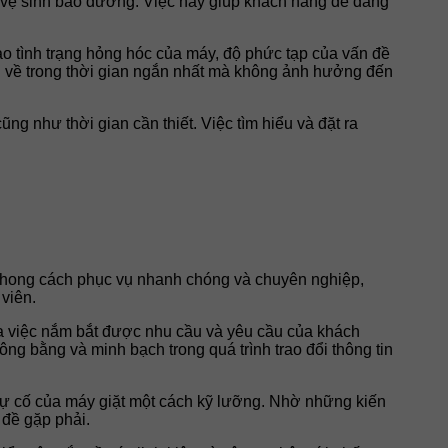
ến vệ sinh bảo dưỡng. Việc này giúp khách hàng dễ dàng
vào tình trạng hỏng hóc của máy, độ phức tạp của vấn đề
g về trong thời gian ngắn nhất mà không ảnh hưởng đến
ng như thời gian cần thiết. Việc tìm hiểu và đặt ra
 phong cách phục vụ nhanh chóng và chuyên nghiệp,
viên.
ua việc nắm bắt được nhu cầu và yêu cầu của khách
ng bằng và minh bạch trong quá trình trao đổi thông tin
i, sự cố của máy giặt một cách kỹ lưỡng. Nhờ những kiến
 đề gặp phải.