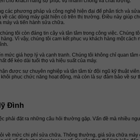
 đến cho khách hàng sự phục vụ nhanh chóng và chất lượng.
ng các phương pháp và công nghệ hiện đại để phân tích và sửa 
về các dòng máy giặt hiện có trên thị trường. Điều này giúp ch
ủa máy và tiến hành sửa chữa.
a chúng tôi còn đáng tin cậy và tận tâm trong công việc. Chúng t
ng. Vì vậy, chúng tôi cam kết phục vụ khách hàng một cách nha
ỉnh.
ến mức giá hợp lý và cạnh tranh. Chúng tôi không chỉ quan tâ
ất để kéo dài tuổi thọ và hiệu suất của máy.
hận được sự chuyên nghiệp và tận tâm từ đội ngũ kỹ thuật viê
ệc khôi phục chức năng hoạt động, mà còn là sự đảm bảo về sự t
Mỹ Đình
ệc phải đặt ra những câu hỏi thường gặp. Vấn đề mà nhiều người
 hỏi về mức chi phí sửa chữa. Thông thường, giá sửa chữa máy 