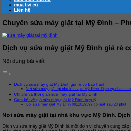
mua tivi cũ
Liên hệ
Chuyên sửa máy giặt tại Mỹ Đình – Ph
Dịch vụ sửa máy giặt Mỹ Đình giá rẻ 
Nội dung bài viết
Dịch vụ sửa máy giặt Mỹ Đình giá rẻ có bảo hành
Nơi sửa máy giặt tại nhà khu vực Mỹ Đình. Dịch vụ nhanh ch
Chi phí và thời gian sửa máy giặt tại Mỹ Đình
Cam kết về giá sửa máy giặt Mỹ Đình hợp lý
Gọi sửa máy giặt Mỹ Đình 0912029599 có mặt sau 20 phút.
Nơi sửa máy giặt tại nhà khu vực Mỹ Đình. Dịc
Dịch vụ sửa máy giặt Mỹ Đình là một đơn vị chuyên cung cấp d