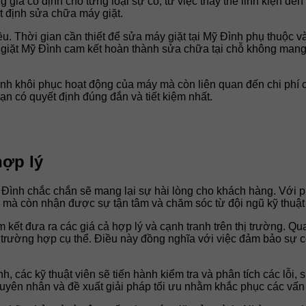
giá cố định cho từng loại sự cố, từ việc thay thế linh kiện đ
t định sửa chữa máy giặt.
ều. Thời gian cần thiết để sửa máy giặt tại Mỹ Đình phụ thuộc 
 giặt Mỹ Đình cam kết hoàn thành sửa chữa tại chỗ không man
ình khôi phục hoạt động của máy mà còn liên quan đến chi phí cũ
ạn có quyết định đúng đắn và tiết kiệm nhất.
hợp lý
ỹ Đình chắc chắn sẽ mang lại sự hài lòng cho khách hàng. Với
mà còn nhận được sự tận tâm và chăm sóc từ đội ngũ kỹ thuật 
kết đưa ra các giá cả hợp lý và cạnh tranh trên thị trường. Q
 trường hợp cụ thể. Điều này đồng nghĩa với việc đảm bảo sự cô
nh, các kỹ thuật viên sẽ tiến hành kiểm tra và phân tích các lỗ
guyên nhân và đề xuất giải pháp tối ưu nhằm khắc phục các vấn