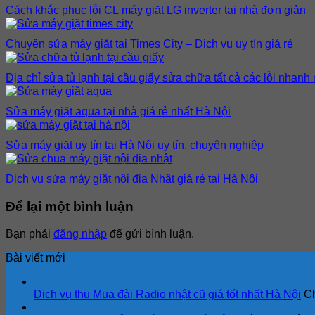
Cách khắc phục lỗi CL máy giặt LG inverter tại nhà đơn giản
Chuyên sửa máy giặt tại Times City – Dịch vụ uy tín giá rẻ
Địa chỉ sửa tủ lạnh tại cầu giấy sửa chữa tất cả các lỗi nhanh
Sửa máy giặt aqua tại nhà giá rẻ nhất Hà Nội
Sửa máy giặt uy tín tại Hà Nội uy tín, chuyên nghiệp
Dịch vụ sửa máy giặt nội địa Nhật giá rẻ tại Hà Nội
Để lại một bình luận
Bạn phải
đăng nhập
để gửi bình luận.
Bài viết mới
Dich vụ thu Mua đài Radio nhật cũ giá tốt nhất Hà Nội
Ch