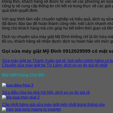
Đồng thời, khách hàng sẽ được tư vấn về các phương án sửa c
công ty sẽ cung cấp thông tin chi tiết và trung thực về các g
quá trình quyết định.
Với quy trình làm việc chuyên nghiệp và hiệu quả, dịch vụ s
đã được đào tạo để hoàn thành công việc một cách nhanh nhất
lòng cho khách hàng mà còn giúp họ tiết kiệm thời gian và tiề
Dịch vụ chuyên sửa máy giặt Mỹ Đình không chỉ là lời hứa mà 
tối ưu, khách hàng sẽ nhận được dịch vụ hoàn hảo với mức g
Gọi sửa máy giặt Mỹ Đình 0912029599 có mặt sa
Sửa máy giặt tại Thanh Xuân giá rẻ, linh kiện chính hãng có 
Chuyên sửa máy giặt tại Từ Liêm, dịch vụ uy tín giá rẻ nhất
Bài Viết Cùng Chủ Đề:
Sửa điều hòa tại nhà Hà Nội, dịch vụ uy tín giá rẻ
Cập nhật bảng giá sửa máy giặt mới nhất trong tháng này