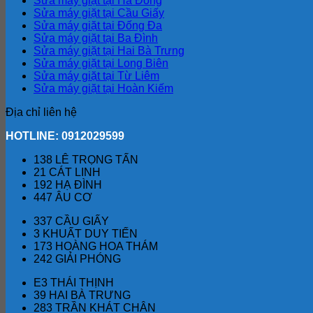
Sửa máy giặt tại Hà Đông
Sửa máy giặt tại Cầu Giấy
Sửa máy giặt tại Đống Đa
Sửa máy giặt tại Ba Đình
Sửa máy giặt tại Hai Bà Trưng
Sửa máy giặt tại Long Biên
Sửa máy giặt tại Từ Liêm
Sửa máy giặt tại Hoàn Kiếm
Địa chỉ liên hệ
HOTLINE: 0912029599
138 LÊ TRỌNG TẤN
21 CÁT LINH
192 HẠ ĐÌNH
447 ÂU CƠ
337 CẦU GIẤY
3 KHUẤT DUY TIẾN
173 HOÀNG HOA THÁM
242 GIẢI PHÓNG
E3 THÁI THỊNH
39 HAI BÀ TRƯNG
283 TRẦN KHÁT CHÂN