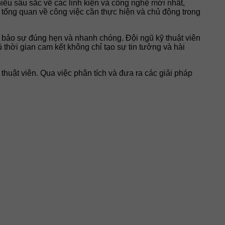
ểu sâu sắc về các linh kiện và công nghệ mới nhất,
ìn tổng quan về công việc cần thực hiện và chủ động trong
m bảo sự đúng hẹn và nhanh chóng. Đội ngũ kỹ thuật viên
hời gian cam kết không chỉ tạo sự tin tưởng và hài
huật viên. Qua việc phân tích và đưa ra các giải pháp