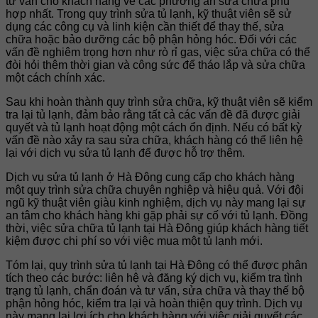
tư vấn cho khách hàng về các phương án sửa chữa phù
hợp nhất. Trong quy trình sửa tủ lạnh, kỹ thuật viên sẽ sử
dụng các công cụ và linh kiện cần thiết để thay thế, sửa
chữa hoặc bảo dưỡng các bộ phận hỏng hóc. Đối với các
vấn đề nghiêm trọng hơn như rò rỉ gas, việc sửa chữa có thể
đòi hỏi thêm thời gian và công sức để tháo lắp và sửa chữa
một cách chính xác.
Sau khi hoàn thành quy trình sửa chữa, kỹ thuật viên sẽ kiểm
tra lại tủ lạnh, đảm bảo rằng tất cả các vấn đề đã được giải
quyết và tủ lạnh hoạt động một cách ổn định. Nếu có bất kỳ
vấn đề nào xảy ra sau sửa chữa, khách hàng có thể liên hệ
lại với dịch vụ sửa tủ lạnh để được hỗ trợ thêm.
Dịch vụ sửa tủ lạnh ở Hà Đông cung cấp cho khách hàng
một quy trình sửa chữa chuyên nghiệp và hiệu quả. Với đội
ngũ kỹ thuật viên giàu kinh nghiệm, dịch vụ này mang lại sự
an tâm cho khách hàng khi gặp phải sự cố với tủ lạnh. Đồng
thời, việc sửa chữa tủ lạnh tại Hà Đông giúp khách hàng tiết
kiệm được chi phí so với việc mua một tủ lạnh mới.
Tóm lại, quy trình sửa tủ lạnh tại Hà Đông có thể được phân
tích theo các bước: liên hệ và đăng ký dịch vụ, kiểm tra tình
trạng tủ lạnh, chẩn đoán và tư vấn, sửa chữa và thay thế bộ
phận hỏng hóc, kiểm tra lại và hoàn thiện quy trình. Dịch vụ
này mang lại lợi ích cho khách hàng với việc giải quyết các