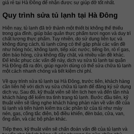
giá rẻ tại Hà Đông để nhận được sự giúp đỡ tốt nhất.
Quy trình sửa tủ lạnh tại Hà Đông
Hiện nay, tủ lạnh đã trở thành một thiết bị không thể thiếu
trong gia đình, giúp bảo quản thực phẩm tươi ngon và duy trì
chất lượng thực phẩm. Tuy nhiên, do sử dụng liên tục và
không đúng cách, tủ lạnh cũng có thể gặp phải các vấn đề
như hỏng hóc, không lạnh, tiếp xúc nước, tiếng ồn, rò rỉ gas,
đèn báo hỏng, cửa không đậy chặt, và nhiều vấn đề khác.
Để khắc phục các vấn đề này, dịch vụ sửa tủ lạnh tại quận
Hà Đông đã ra đời, giúp người dùng có thể sửa chữa tủ lạnh
một cách nhanh chóng và tiết kiệm chi phí.
Về quy trình sửa tủ lạnh tại Hà Đông, trước tiên, khách hàng
cần liên hệ với dịch vụ sửa chữa tủ lạnh để đăng ký sử dụng
dịch vụ. Sau đó, kỹ thuật viên sẽ lên lịch hẹn và đến tận nhà
khách hàng để kiểm tra tình trạng tủ lạnh. Bước đầu tiên, kỹ
thuật viên sẽ lắng nghe khách hàng phàn nàn về vấn đề của
tủ lạnh và tiến hành kiểm tra các phần tử của tủ như máy
nén, gas, công tắc điện, bộ điều khiển, đèn báo, cửa, van,
ống dẫn, và các bộ phận khác.
Tiếp theo, kỹ thuật viên sẽ chẩn đoán vấn đề của tủ lạnh và