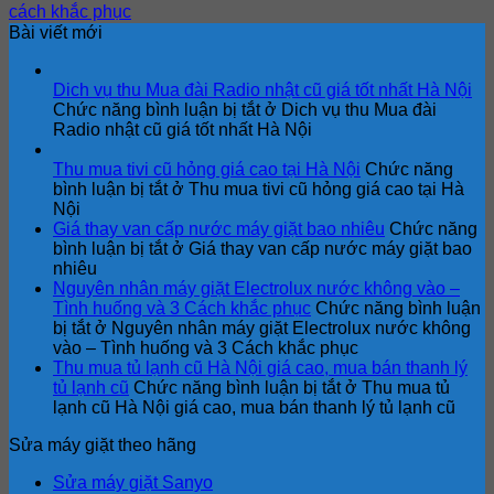
cách khắc phục
Bài viết mới
Dich vụ thu Mua đài Radio nhật cũ giá tốt nhất Hà Nội
Chức năng bình luận bị tắt
ở Dich vụ thu Mua đài
Radio nhật cũ giá tốt nhất Hà Nội
Thu mua tivi cũ hỏng giá cao tại Hà Nội
Chức năng
bình luận bị tắt
ở Thu mua tivi cũ hỏng giá cao tại Hà
Nội
Giá thay van cấp nước máy giặt bao nhiêu
Chức năng
bình luận bị tắt
ở Giá thay van cấp nước máy giặt bao
nhiêu
Nguyên nhân máy giặt Electrolux nước không vào –
Tình huống và 3 Cách khắc phục
Chức năng bình luận
bị tắt
ở Nguyên nhân máy giặt Electrolux nước không
vào – Tình huống và 3 Cách khắc phục
Thu mua tủ lạnh cũ Hà Nội giá cao, mua bán thanh lý
tủ lạnh cũ
Chức năng bình luận bị tắt
ở Thu mua tủ
lạnh cũ Hà Nội giá cao, mua bán thanh lý tủ lạnh cũ
Sửa máy giặt theo hãng
Sửa máy giặt Sanyo