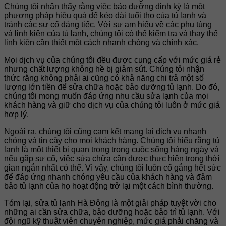
Chúng tôi nhận thấy rằng việc bảo dưỡng định kỳ là một
phương pháp hiệu quả để kéo dài tuổi thọ của tủ lạnh và
tránh các sự cố đáng tiếc. Với sự am hiểu về các phụ tùng
và linh kiện của tủ lạnh, chúng tôi có thể kiểm tra và thay thế
linh kiện cần thiết một cách nhanh chóng và chính xác.
Mọi dịch vụ của chúng tôi đều được cung cấp với mức giá rẻ
nhưng chất lượng không hề bị giảm sút. Chúng tôi nhận
thức rằng không phải ai cũng có khả năng chi trả một số
lượng lớn tiền để sửa chữa hoặc bảo dưỡng tủ lạnh. Do đó,
chúng tôi mong muốn đáp ứng nhu cầu sửa lạnh của mọi
khách hàng và giữ cho dịch vụ của chúng tôi luôn ở mức giá
hợp lý.
Ngoài ra, chúng tôi cũng cam kết mang lại dịch vụ nhanh
chóng và tin cậy cho mọi khách hàng. Chúng tôi hiểu rằng tủ
lạnh là một thiết bị quan trọng trong cuộc sống hàng ngày và
nếu gặp sự cố, việc sửa chữa cần được thực hiện trong thời
gian ngắn nhất có thể. Vì vậy, chúng tôi luôn cố gắng hết sức
để đáp ứng nhanh chóng yêu cầu của khách hàng và đảm
bảo tủ lạnh của họ hoạt động trở lại một cách bình thường.
Tóm lại, sửa tủ lạnh Hà Đông là một giải pháp tuyệt vời cho
những ai cần sửa chữa, bảo dưỡng hoặc bảo trì tủ lạnh. Với
đội ngũ kỹ thuật viên chuyên nghiệp, mức giá phải chăng và