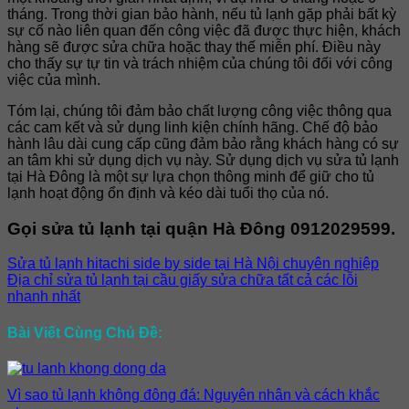
tháng. Trong thời gian bảo hành, nếu tủ lạnh gặp phải bất kỳ
sự cố nào liên quan đến công việc đã được thực hiện, khách
hàng sẽ được sửa chữa hoặc thay thế miễn phí. Điều này
cho thấy sự tự tin và trách nhiệm của chúng tôi đối với công
việc của mình.
Tóm lại, chúng tôi đảm bảo chất lượng công việc thông qua
các cam kết và sử dụng linh kiện chính hãng. Chế độ bảo
hành lâu dài cung cấp cũng đảm bảo rằng khách hàng có sự
an tâm khi sử dụng dịch vụ này. Sử dụng dịch vụ sửa tủ lạnh
tại Hà Đông là một sự lựa chọn thông minh để giữ cho tủ
lạnh hoạt động ổn định và kéo dài tuổi thọ của nó.
Gọi sửa tủ lạnh tại quận Hà Đông 0912029599.
Sửa tủ lạnh hitachi side by side tại Hà Nội chuyên nghiệp
Địa chỉ sửa tủ lạnh tại cầu giấy sửa chữa tất cả các lỗi
nhanh nhất
Bài Viết Cùng Chủ Đề:
Vì sao tủ lạnh không đông đá: Nguyên nhân và cách khắc