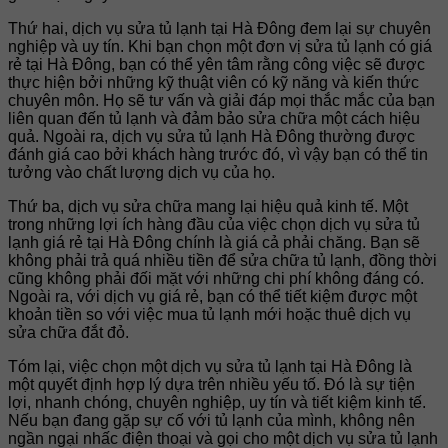
Thứ hai, dịch vụ sửa tủ lạnh tại Hà Đông đem lại sự chuyên
nghiệp và uy tín. Khi bạn chọn một đơn vị sửa tủ lạnh có giá
rẻ tại Hà Đông, bạn có thể yên tâm rằng công việc sẽ được
thực hiện bởi những kỹ thuật viên có kỹ năng và kiến thức
chuyên môn. Họ sẽ tư vấn và giải đáp mọi thắc mắc của bạn
liên quan đến tủ lạnh và đảm bảo sửa chữa một cách hiệu
quả. Ngoài ra, dịch vụ sửa tủ lạnh Hà Đông thường được
đánh giá cao bởi khách hàng trước đó, vì vậy bạn có thể tin
tưởng vào chất lượng dịch vụ của họ.
Thứ ba, dịch vụ sửa chữa mang lại hiệu quả kinh tế. Một
trong những lợi ích hàng đầu của việc chọn dịch vụ sửa tủ
lạnh giá rẻ tại Hà Đông chính là giá cả phải chăng. Bạn sẽ
không phải trả quá nhiều tiền để sửa chữa tủ lạnh, đồng thời
cũng không phải đối mặt với những chi phí không đáng có.
Ngoài ra, với dịch vụ giá rẻ, bạn có thể tiết kiệm được một
khoản tiền so với việc mua tủ lạnh mới hoặc thuê dịch vụ
sửa chữa đắt đỏ.
Tóm lại, việc chọn một dịch vụ sửa tủ lạnh tại Hà Đông là
một quyết định hợp lý dựa trên nhiều yếu tố. Đó là sự tiện
lợi, nhanh chóng, chuyên nghiệp, uy tín và tiết kiệm kinh tế.
Nếu bạn đang gặp sự cố với tủ lạnh của mình, không nên
ngần ngại nhấc điện thoại và gọi cho một dịch vụ sửa tủ lạnh