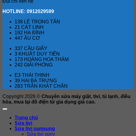
Địa chỉ liên hệ
HOTLINE: 0912029599
138 LÊ TRỌNG TẤN
21 CÁT LINH
192 HẠ ĐÌNH
447 ÂU CƠ
337 CẦU GIẤY
3 KHUẤT DUY TIẾN
173 HOÀNG HOA THÁM
242 GIẢI PHÓNG
E3 THÁI THỊNH
39 HAI BÀ TRƯNG
283 TRẦN KHÁT CHÂN
Copyright 2026 ©
Chuyên sửa máy giặt, tivi, tủ lạnh, điều
hòa, mua lại đồ điện tử gia dụng giá cao.
Trang chủ
Sửa tivi
Sửa tivi samsung
Sửa tivi sony