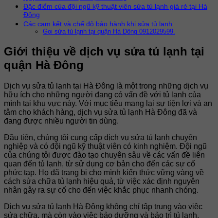
Đặc điểm của đội ngũ kỹ thuật viên sửa tủ lạnh giá rẻ tại Hà
Đông
Các cam kết và chế độ bảo hành khi sửa tủ lạnh
Gọi sửa tủ lạnh tại quận Hà Đông 0912029599.
Giới thiệu về dịch vụ sửa tủ lạnh tại
quận Hà Đông
Dịch vụ sửa tủ lạnh tại Hà Đông là một trong những dịch vụ
hữu ích cho những người đang có vấn đề với tủ lạnh của
mình tại khu vực này. Với mục tiêu mang lại sự tiện lợi và an
tâm cho khách hàng, dịch vụ sửa tủ lạnh Hà Đông đã và
đang được nhiều người tin dùng.
Đầu tiên, chúng tôi cung cấp dịch vụ sửa tủ lạnh chuyên
nghiệp và có đội ngũ kỹ thuật viên có kinh nghiệm. Đội ngũ
của chúng tôi được đào tạo chuyên sâu về các vấn đề liên
quan đến tủ lạnh, từ sử dụng cơ bản cho đến các sự cố
phức tạp. Họ đã trang bị cho mình kiến thức vững vàng về
cách sửa chữa tủ lạnh hiệu quả, từ việc xác định nguyên
nhân gây ra sự cố cho đến việc khắc phục nhanh chóng.
Dịch vụ sửa tủ lạnh Hà Đông không chỉ tập trung vào việc
sửa chữa, mà còn vào việc bảo dưỡng và bảo trì tủ lạnh.